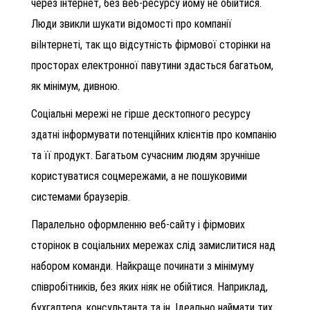
через інтернет, без веб-ресурсу йому не обійтися.
Люди звикли шукати відомості про компанії
віІнтернеті, так що відсутність фірмової сторінки на
просторах електронної павутини здасться багатьом,
як мінімум, дивною.
Соціальні мережі не гірше десктопного ресурсу
здатні інформувати потенційних клієнтів про компанію
та її продукт. Багатьом сучасним людям зручніше
користуватися соцмережами, а не пошуковими
системами браузерів.
Паралельно оформленню веб-сайту і фірмових
сторінок в соціальних мережах слід замислитися над
набором команди. Найкраще починати з мінімуму
співробітників, без яких ніяк не обійтися. Наприклад,
бухгалтера, консультанта та ін. Ідеально наймати тих,