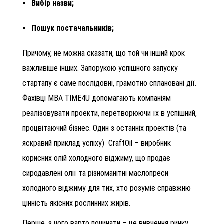
Вибір назви;
Пошук постачальників;
Причому, не можна сказати, що той чи інший крок
важливіше інших. Запорукою успішного запуску
стартапу є саме послідовні, грамотно сплановані дії.
Фахівці MBA TIME4U допомагають компаніям
реалізовувати проекти, перетворюючи їх в успішний,
процвітаючий бізнес. Один з останніх проектів (та
яскравий приклад успіху) CraftOil – виробник
корисних олій холодного віджиму, що продає
сиродавлені олії та різноманітні маслопреси
холодного віджиму для тих, хто розуміє справжню
цінність якісних рослинних жирів.
Перше, з чого варто починати – це вивчення ринку.