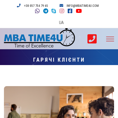
+38 057 754 79 65
INFO@MBATIME4U.COM
UA
ГАРЯЧІ КЛІЄНТИ