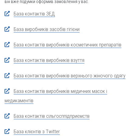
він вже подумки оформив замовлення у вас.
База контактів ЗЕД
База виробників засобів гігієни
База контактів виробників косметичних препаратів
База контактів виробників взуття
База контактів виробників верхнього жіночого одягу
База контактів виробників медичних масок і
медикаментів
База контактів сільгосппідприємств
База клієнтів з Twitter