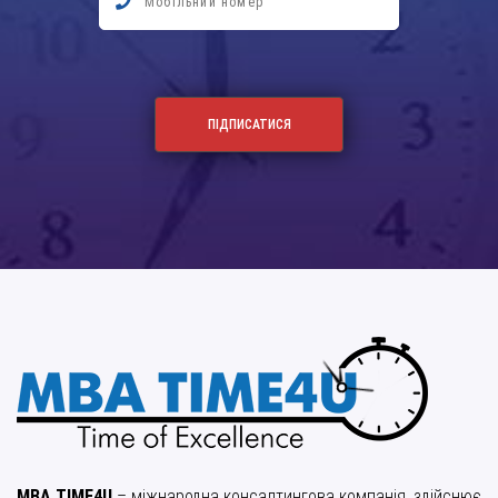
MBA TIME4U
– міжнародна консалтингова компанія, здійснює