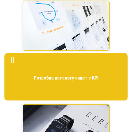
Встановлення ключових процесів
II
Розробка каталогу анкет з KPI