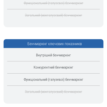
Функціональний (галузевої) бенчмаркінг
Загальний (міжгалузевий) бенчмаркінг
Бенчмаркінг ключових показників
Внутрішній бенчмаркінг
Конкурентний бенчмаркінг
Функціональний (галузевої) бенчмаркінг
Загальний (міжгалузевий) бенчмаркінг