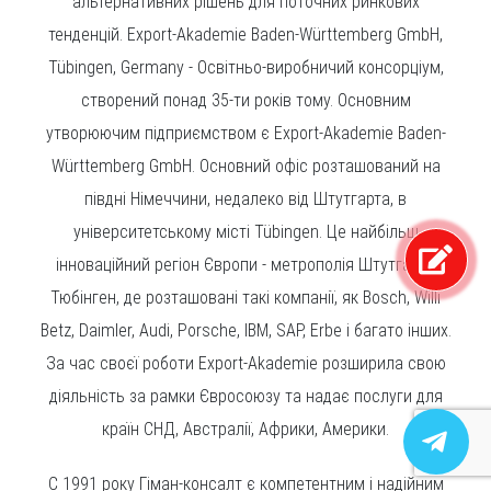
альтернативних рішень для поточних ринкових
тенденцій. Export-Akademie Baden-Württemberg GmbH,
Tübingen, Germany - Освітньо-виробничий консорціум,
створений понад 35-ти років тому. Основним
утворюючим підприємством є Export-Akademie Baden-
Württemberg GmbH. Основний офіс розташований на
півдні Німеччини, недалеко від Штутгарта, в
університетському місті Tübingen. Це найбільш
інноваційний регіон Європи - метрополія Штутгарт -
Тюбінген, де розташовані такі компанії, як Bosch, Willi
Betz, Daimler, Audi, Porsche, IBM, SAP, Erbe і багато інших.
За час своєї роботи Export-Akademie розширила свою
діяльність за рамки Євросоюзу та надає послуги для
країн СНД, Австралії, Африки, Америки.
C 1991 року Гіман-консалт є компетентним і надійним