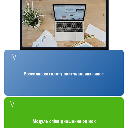
IV
Розсилка каталогу опитувальних анкет
V
Модуль співвідношення оцінок