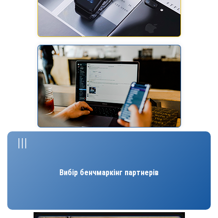
III
Вибір бенчмаркінг партнерів