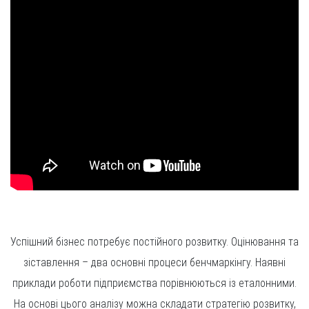
Успішний бізнес потребує постійного розвитку. Оцінювання та
зіставлення – два основні процеси бенчмаркінгу. Наявні
приклади роботи підприємства порівнюються із еталонними.
На основі цього аналізу можна складати стратегію розвитку,