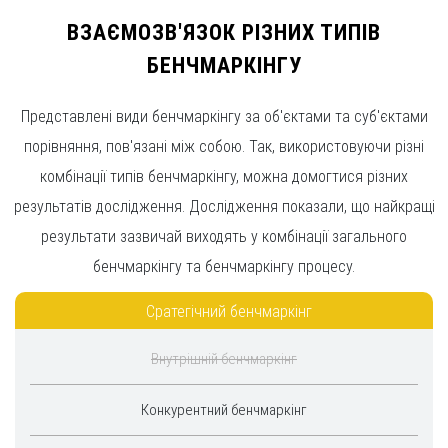
ВЗАЄМОЗВ'ЯЗОК РІЗНИХ ТИПІВ
БЕНЧМАРКІНГУ
Представлені види бенчмаркінгу за об'єктами та суб'єктами
порівняння, пов'язані між собою. Так, використовуючи різні
комбінації типів бенчмаркінгу, можна домогтися різних
результатів дослідження. Дослідження показали, що найкращі
результати зазвичай виходять у комбінації загального
бенчмаркінгу та бенчмаркінгу процесу.
Сратегічний бенчмаркінг
Внутрішній бенчмаркінг
Конкурентний бенчмаркінг