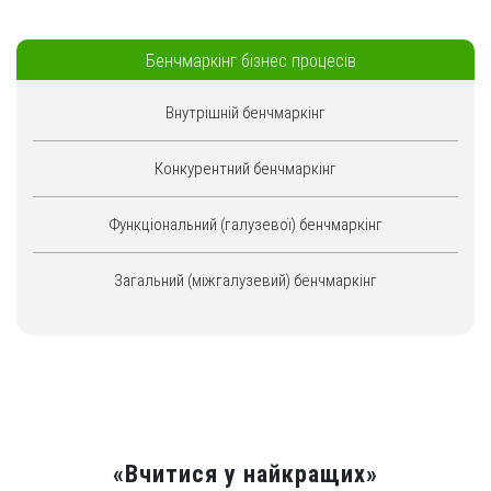
Бенчмаркінг бізнес процесів
Внутрішній бенчмаркінг
Конкурентний бенчмаркінг
Функціональний (галузевої) бенчмаркінг
Загальний (міжгалузевий) бенчмаркінг
«Вчитися у найкращих»