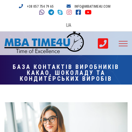
+38 057 754 79 65
INFO@MBATIME4U.COM
UA
БАЗА КОНТАКТІВ ВИРОБНИКІВ
КАКАО, ШОКОЛАДУ ТА
КОНДИТЕРСЬКИХ ВИРОБІВ