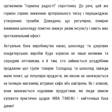
організмом “гормону радості” серотоніну. До речі, цей же
гормон сприяє зниженню артеріального тиску і перешкоджає
утворенню тромбів. Доведено, що регулярне, помірне
вживання шоколаду помітно знижує ризик інсульту і навіть має
протизапальний ефект.
Актуальна база виробництва какао, шоколаду та цукрових
кондитерських виробів буде корисна не лише великим та
середнім оптовикам, а й тим, хто займається роздрібним
продажем цієї групи товарів. Солодощі та шоколад завжди
мали попит, це популярні продукти, які ніколи не залежуються
на полицях магазинів, вітринах кафе або кав’ярень. Як і злакові,
вони вважаються ходовими продуктами, які люди звикли
купувати практично щодня. MBA TIME4U – найточніша база
даних!