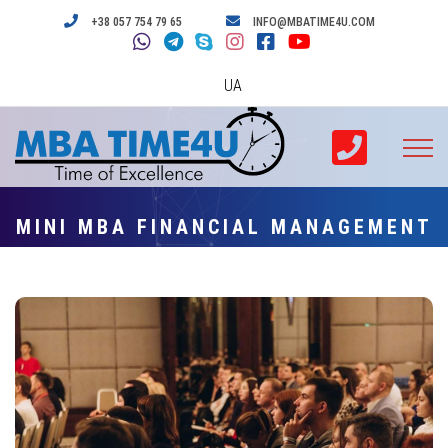
+38 057 754 79 65
INFO@MBATIME4U.COM
UA
MINI MBA FINANCIAL MANAGEMENT