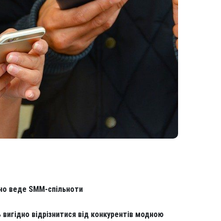
вно веде SMM-спільноти
ть вигідно відрізнитися від конкурентів модною