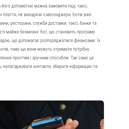
а його допомогою можна замовити піцу, таксі,
и плаття, не виходячи з месенджера. Ботів вже
ини, ресторани, служби доставки, таксі, банки та
ості майже безмежні: бот, що становить програму
годою, що допомагає розпоряджатися фінансами. Їх
єнтів, тому що вони можуть отримати потрібну
лення простим і зручним способом. Так само це
уть налагоджувати контакти, збирати інформацію та