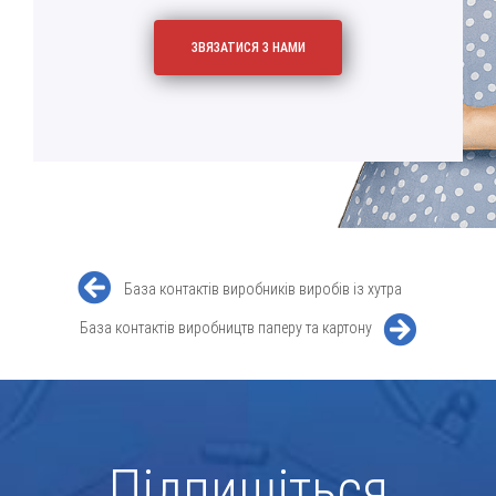
База контактів виробників виробів із хутра
База контактів виробництв паперу та картону
Підпишіться