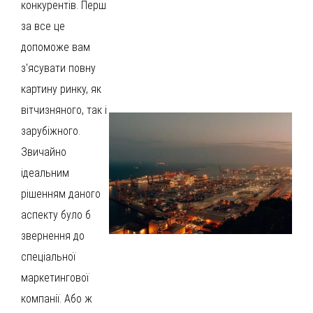
конкурентів. Перш
за все це
допоможе вам
з'ясувати повну
картину ринку, як
вітчизняного, так і
зарубіжного.
Звичайно
ідеальним
рішенням даного
аспекту було б
звернення до
спеціальної
маркетингової
компанії. Або ж