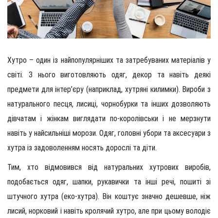
Хутро – один із найпопулярніших та затребуваних матеріалів у
світі. З нього виготовляють одяг, декор та навіть деякі
предмети для інтер’єру (наприклад, хутряні килимки). Вироби з
натурального песця, лисиці, чорнобурки та інших дозволяють
дівчатам і жінкам виглядати по-королівськи і не мерзнути
навіть у найсильніші морози. Одяг, головні убори та аксесуари з
хутра із задоволенням носять дорослі та діти.
Тим, хто відмовився від натуральних хутрових виробів,
подобається одяг, шапки, рукавички та інші речі, пошиті зі
штучного хутра (еко-хутра). Він коштує значно дешевше, ніж
лисий, норковий і навіть кролячий хутро, але при цьому володіє