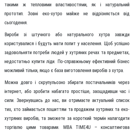
такими ж тепловими властивостями, як і натуральний
прототип. Зовні еко-хутро майже не відрізняється від
сьогодення.
Вироби зі штучного або натурального хутра завжди
користувалися і будуть мати попит у населення. Щоб успішно
задовольняти потреби людей у ​​хутряних речах та предметах,
недостатньо купити ліди. По-справжньому ефективний бізнес
можливий тільки, якщо є база виготовлення виробів з хутра.
Можна довго і скрупульозно збирати постачальників через
інтернет, або зробити набагато простіше, заощадивши час і
сили. Звернувшись до нас, ви отримаєте актуальний список
тих, хто займається пошиттям та продажем хутряних та еко-
хутряних виробів, та зможете за короткий термін налагодити
торгівлю цими товарами. MBA TIME4U – консалтингова