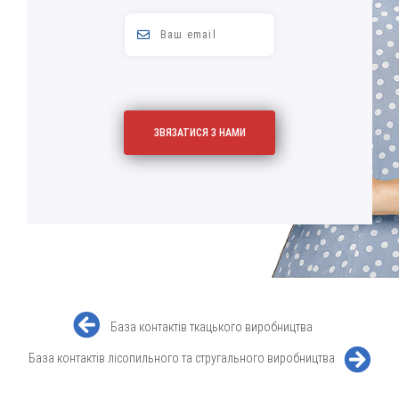
База контактів ткацького виробництва
База контактів лісопильного та стругального виробництва