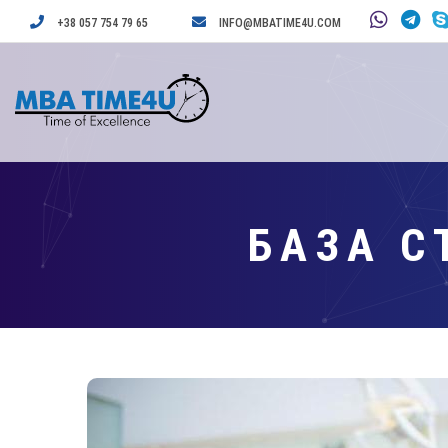
+38 057 754 79 65
INFO@MBATIME4U.COM
БАЗА С