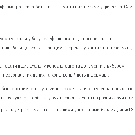
нформацію при роботі з клієнтами та партнерами у цій сфері. Саме
ємо унікальну базу телефонів лікарів даної спеціалізації.
 наші бази даних та проводимо перевірку контактної інформації
а надати індивідуальну консультацію та допомогти з вибором.
т персональних даних та конфіденційність інформації.
бізнес отримає потужний інструмент для залучення нових клієн
ільову аудиторію, збільшуючи продаж та успішно розвиваючи свій 
ії в індустрії стоматології з нашими унікальними базами даних! З