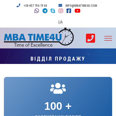
+38 057 754 79 65
INFO@MBATIME4U.COM
UA
ВІДДІЛ ПРОДАЖУ
100
+