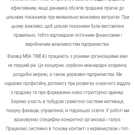
ефективним, якщо динаміка обсягів продажів прагне до
цільових показників при мінімально можливих витратах. При
цьому важливо, щоб цільові показники були виставлені
правильно, тобто відповідали поточним фінансовим і
виробничим можливостям підприємства.
Фахівці MBA TIME4U працюють з різними організаціями вже
не перший рік. Це концерни, серйозні міжнародні холдинги,
роздрібні мережі, а також державні підприємства. Ми
надаємо професійну допомогу при розвитку існуючого відділу
з продажу та при формуванні нової структурної одиниці.
Беремо участь в побудові грамотної системи мотивації,
пошуку фахівців, управління, їх подальшої освіти. У роботі ми
враховуємо специфіку конкретної організації і галузі.
Працюємо системно в тісному контакті з керівництвом і топ-