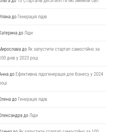
Ольга
до
10 Стартапів десятиліття які змінили світ
Уляна
до
Генерація лідів
Катерина
до
Ліди
Мирослава
до
Як запустити стартап самостійно за
100 днів у 2023 році
Анна
до
Ефективна лідогенерація для бізнесу у 2024
році
Олена
до
Генерація лідів
Олександра
до
Ліди
Ксенія
до
Як запустити стартап самостійно за 100