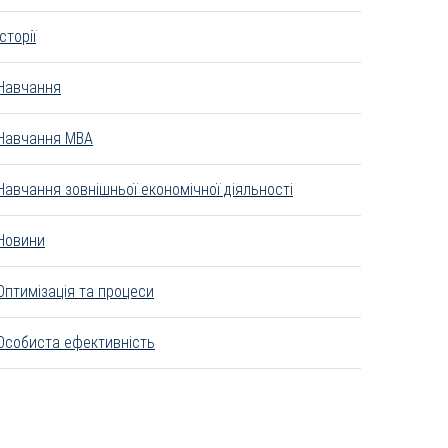
Історії
Навчання
Навчання MBA
Навчання зовнішньої економічної діяльності
Новини
Оптимізація та процеси
Особиста ефективність