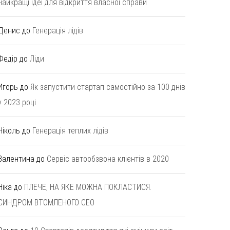
найкращі ідеї для відкриття власної справи
Денис
до
Генерація лідів
Федір
до
Ліди
Игорь
до
Як запустити стартап самостійно за 100 днів
у 2023 році
Ніколь
до
Генерація теплих лідів
Валентина
до
Сервіс автообзвона клієнтів в 2020
Ніка
до
ПЛЕЧЕ, НА ЯКЕ МОЖНА ПОКЛАСТИСЯ.
СИНДРОМ ВТОМЛЕНОГО СЕО