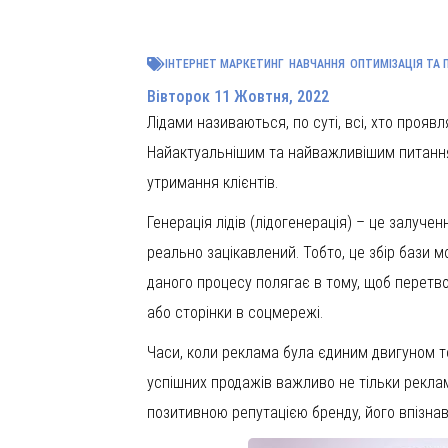
ІНТЕРНЕТ МАРКЕТИНГ
НАВЧАННЯ
ОПТИМІЗАЦІЯ ТА 
Вівторок 11 Жовтня, 2022
Лідами називаються, по суті, всі, хто прояв
Найактуальнішим та найважливішим питанням
утримання клієнтів.
Генерація лідів (лідогенерація) – це залучен
реально зацікавлений. Тобто, це збір бази м
даного процесу полягає в тому, щоб перетво
або сторінки в соцмережі.
Часи, коли реклама була єдиним двигуном то
успішних продажів важливо не тільки реклам
позитивною репутацією бренду, його впізнава