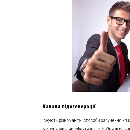
Канали лідогенерації
Існують різноманітні способи залучення кліє
метод краще чи ефективніше. Найвищі резуль