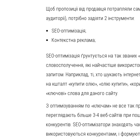
Щоб пропозиції від продавця потрапляли саме
аудиторії), потрібно задіяти 2 інструменти:
SEO-оптимізація;
Контекстна реклама;
SEO-оптимізація ґрунтується на так званих 
словосполучення, які найчастіше використ
запитом. Наприклад, ті, хто шукають інтерн
на кшталт «купити олію», «олію купити», «кор
«ключові» слова для даного сайту.
З оптимізуванням по «ключам» не все так пр
переглядають більше 3-4 веб-сайтів при пош
конкурентів. SEO-оптимізатори знаходять час
використовуються конкурентами, і формують 