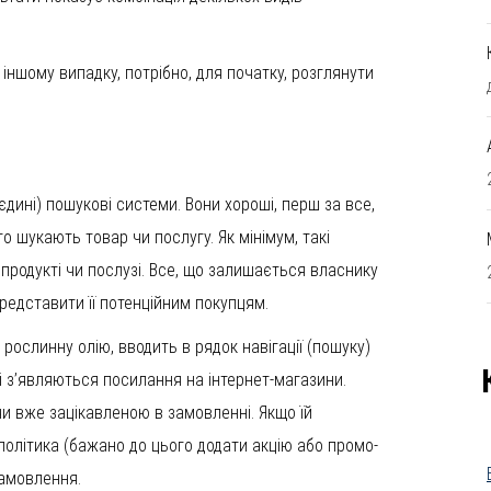
 іншому випадку, потрібно, для початку, розглянути
єдині) пошукові системи. Вони хороші, перш за все,
о шукають товар чи послугу. Як мінімум, такі
 продукті чи послузі. Все, що залишається власнику
представити її потенційним покупцям.
рослинну олію, вводить в рядок навігації (пошуку)
чі з’являються посилання на інтернет-магазини.
чи вже зацікавленою в замовленні. Якщо їй
 політика (бажано до цього додати акцію або промо-
замовлення.