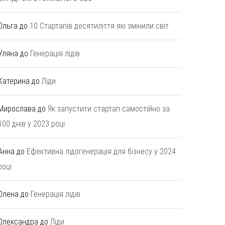
Ольга
до
10 Стартапів десятиліття які змінили світ
Уляна
до
Генерація лідів
Катерина
до
Ліди
Мирослава
до
Як запустити стартап самостійно за
100 днів у 2023 році
Анна
до
Ефективна лідогенерація для бізнесу у 2024
році
Олена
до
Генерація лідів
Олександра
до
Ліди