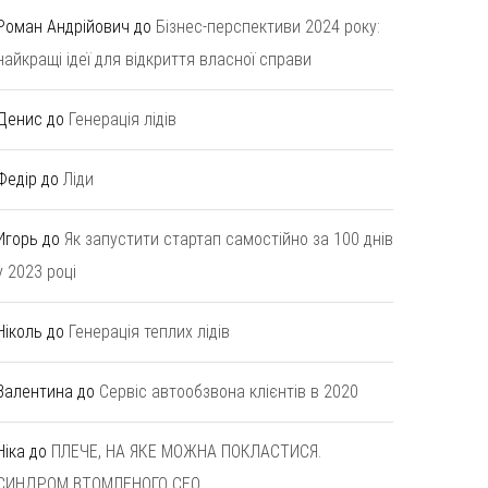
Роман Андрійович
до
Бізнес-перспективи 2024 року:
найкращі ідеї для відкриття власної справи
Денис
до
Генерація лідів
Федір
до
Ліди
Игорь
до
Як запустити стартап самостійно за 100 днів
у 2023 році
Ніколь
до
Генерація теплих лідів
Валентина
до
Сервіс автообзвона клієнтів в 2020
Ніка
до
ПЛЕЧЕ, НА ЯКЕ МОЖНА ПОКЛАСТИСЯ.
СИНДРОМ ВТОМЛЕНОГО СЕО