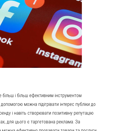
е більш і більш ефективним інструментом
їх допомогою можна підігрівати інтерес публіки до
бренду і навіть створювати позитивну репутацію
жах, для цього є таргетована реклама. За
а можна ефективно продавати товари та послуги.