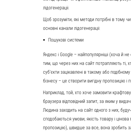
лідогенераціі.
Щоб зрозуміти, які методи потрібні в тому чи
основні канали лідогенераціі:
Пошукові системи
Яндекс і Google – найпопулярніші (хоча й не 
тим, що через них на сайт потрапляють ті, хт
суб’єкти зацікавлені в такому або подібному
бізнесу – це створити вигідну пропозицію і 
Наприклад, той, хто хоче замовити крафтову 
браузера відповідний запит, за яким у вида
Людина заходить на сайт одного з них, буду
сподобаються умови, якість товару і цінова
пропозицію), швидше за все, вона зробить 