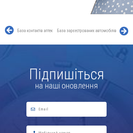
База контактів аптек
База зарєестрованих автомобілів
Підпишіться
на наші оновлення