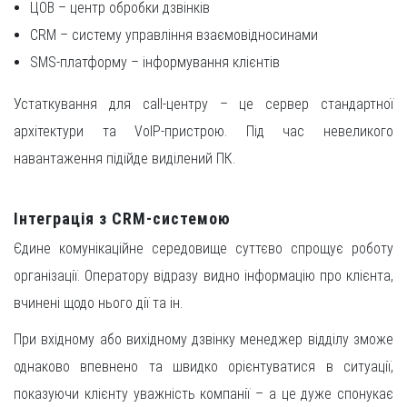
ЦОВ – центр обробки дзвінків
CRM – систему управління взаємовідносинами
SMS-платформу – інформування клієнтів
Устаткування для call-центру – це сервер стандартної
архітектури та VoIP-пристрою. Під час невеликого
навантаження підійде виділений ПК.
Інтеграція з CRM-системою
Єдине комунікаційне середовище суттєво спрощує роботу
організації. Оператору відразу видно інформацію про клієнта,
вчинені щодо нього дії та ін.
При вхідному або вихідному дзвінку менеджер відділу зможе
однаково впевнено та швидко орієнтуватися в ситуації,
показуючи клієнту уважність компанії – а це дуже спонукає