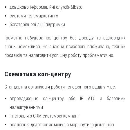
довідково-інформаційні служби&lbsp;
системи телемаркетингу
багаторівневі лінії підтримки
Грамотна побудова кол-центру без досвіду та відповідних
знань неможлива. Не знаючи психології споживача, техніки
продажів та налагодити успішну роботу проблематично.
Схематика кол-центру
Стандартна організація роботи телефонного відділу – це:
впровадження call-центру або IP АТС з базовими
налаштуваннями
інтеграція з CRM-системою компанії
реалізація додаткових модулів маршрутизації дзвінків