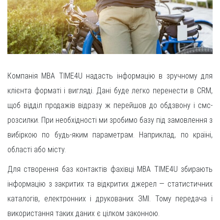
Компанія MBA TIME4U надасть інформацію в зручному для
клієнта форматі і вигляді. Дані буде легко перенести в CRM,
щоб відділ продажів відразу ж перейшов до обдзвону і смс-
розсилки. При необхідності ми зробимо базу під замовлення з
вибіркою по будь-яким параметрам. Наприклад, по країні,
області або місту.
Для створення баз контактів фахівці MBA TIME4U збирають
інформацію з закритих та відкритих джерел — статистичних
каталогів, електронних і друкованих ЗМІ. Тому передача і
використання таких даних є цілком законною.