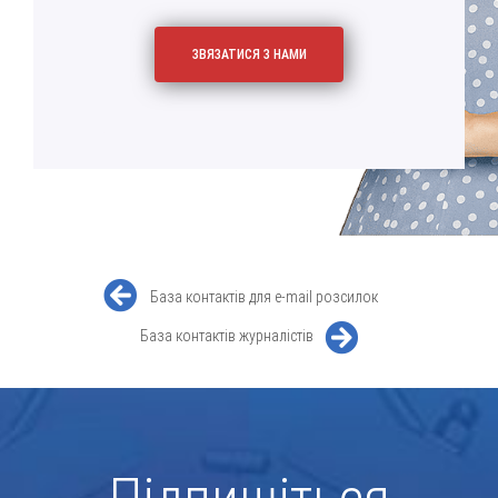
База контактів для e-mail розсилок
База контактів журналістів