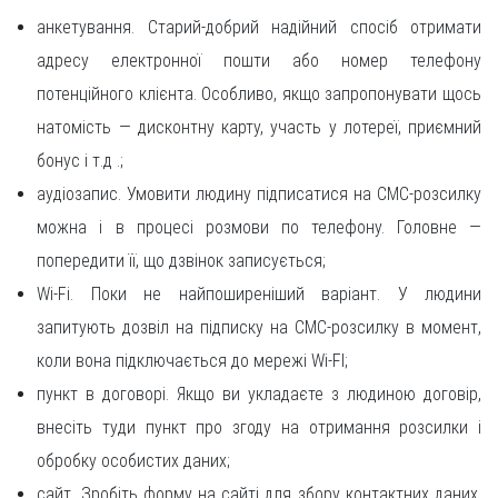
анкетування. Старий-добрий надійний спосіб отримати
адресу електронної пошти або номер телефону
потенційного клієнта. Особливо, якщо запропонувати щось
натомість — дисконтну карту, участь у лотереї, приємний
бонус і т.д .;
аудіозапис. Умовити людину підписатися на СМС-розсилку
можна і в процесі розмови по телефону. Головне —
попередити її, що дзвінок записується;
Wi-Fi. Поки не найпоширеніший варіант. У людини
запитують дозвіл на підписку на СМС-розсилку в момент,
коли вона підключається до мережі Wi-FI;
пункт в договорі. Якщо ви укладаєте з людиною договір,
внесіть туди пункт про згоду на отримання розсилки і
обробку особистих даних;
сайт. Зробіть форму на сайті для збору контактних даних.