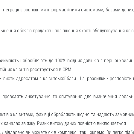
інтеграції з зовнішніми інформаційними системами, базами даних
льшення обсягів продажів і поліпшення якості обслуговування кліє
приймають і обробляють до 100% вхідних дзвінків з першої хвилин
тійних клієнтів реєструється в СРМ.
ь листи адресатам з клієнтської бази. Цілі розсилки - розповісти 
у проводять анкетування та опитування для визначення лояльно
ктів з клієнтами, фахівці обробляють щодня та надають замовнику у
х каналах зв'язку. Ризик витоку даних повністю виключається.
віддалено ви можете як в комплексі, так і окремо. Ви легко підб