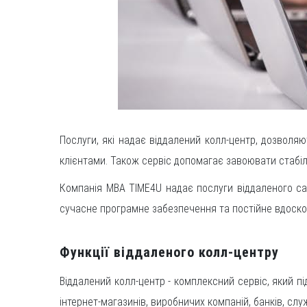
Послуги, які надає віддалений колл-центр, дозволя
клієнтами. Також сервіс допомагає завоювати стабі
Компанія MBA TIME4U надає послуги віддаленого cal
сучасне програмне забезпечення та постійне вдоско
Функції віддаленого колл-центру
Віддалений колл-центр - комплексний сервіс, який п
інтернет-магазинів, виробничих компаній, банків, служ