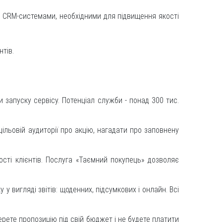
, CRM-системами, необхідними для підвищення якості
нтів.
и запуску сервісу. Потенціал служби - понад 300 тис.
цільовій аудиторії про акцію, нагадати про заповнену
сті клієнтів. Послуга «Таємний покупець» дозволяє
 вигляді звітів: щоденних, підсумкових і онлайн. Всі
ерете пропозицію під свій бюджет і не будете платити