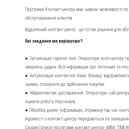
Програма Контакт-центру має широкі можливості по 
обслуговування клієнтів.
Віддалений нонтакт-центр - це готові рішення для збі
Які завдання ми вирішуємо?
● Організація гарячої лінії. Оператори колл-центру 
звернень щодня. Вся інформація про поточних та пос
● Актуалізація контактної бази. Фахівці відправляют
заявку, спонукати до здійснення покупки.
● Маркетингові дослідження. Оператори call-центр
оцінити роботу персоналу.
● Обробка даних. Інформацію, отриману під час конта
відомості з контакт-центру передаються по захищени
Скористатися послугами контакт-центру «MBA TIME4U» 