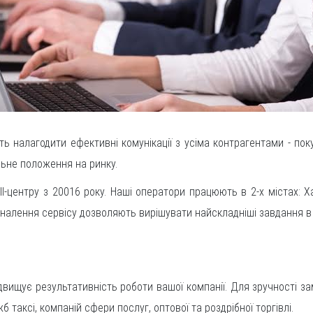
ють налагодити ефективні комунікації з усіма контрагентами - по
льне положення на ринку.
l-центру з 20016 року. Наші оператори працюють в 2-х містах: Ха
налення сервісу дозволяють вирішувати найскладніші завдання в
ідвищує результативність роботи вашої компанії. Для зручності 
б таксі, компаній сфери послуг, оптової та роздрібної торгівлі.