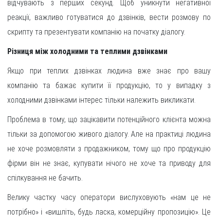
відчувають з перших секунд. Щоб уникнути негативної
реакції, важливо готуватися до дзвінків, вести розмову по
скрипту та презентувати компанію на початку діалогу.
Різниця між холодними та теплими дзвінками
Якщо при теплих дзвінках людина вже знає про вашу
компанію та бажає купити її продукцію, то у випадку з
холодними дзвінками інтерес тільки належить викликати.
Проблема в тому, що зацікавити потенційного клієнта можна
тільки за допомогою живого діалогу. Але на практиці людина
не хоче розмовляти з продажником, тому що про продукцію
фірми він не знає, купувати нічого не хоче та приводу для
спілкування не бачить.
Велику частку часу оператори вислуховують «нам це не
потрібно» і «вишліть, будь ласка, комерційну пропозицію». Це