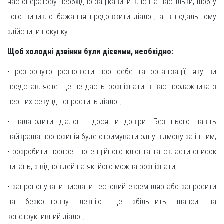
час оператору необхідно зацікавити клієнта настільки, щоб у
того виникло бажання продовжити діалог, а в подальшому
здійснити покупку.
Щоб холодні дзвінки були дієвими, необхідно:
• розгорнуто розповісти про себе та організації, яку ви
представляєте. Це не дасть розпізнати в вас продажника з
перших секунд і спростить діалог;
• налагодити діалог і досягти довіри. Без цього навіть
найкраща пропозиція буде отримувати одну відмову за іншим;
• розробити портрет потенційного клієнта та скласти список
питань, з відповідей на які його можна розпізнати;
• запропонувати вислати тестовий екземпляр або запросити
на безкоштовну лекцію. Це збільшить шанси на
конструктивний діалог;