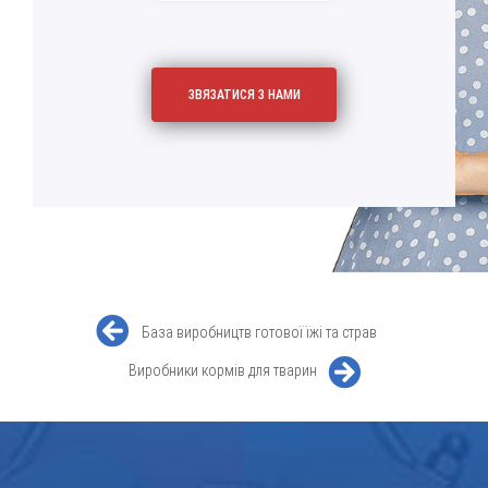
База виробництв готової їжі та страв
Виробники кормів для тварин