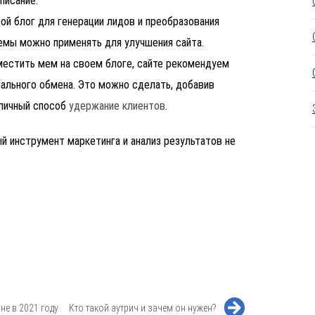
описание.
ой блог для генерации лидов и преобразования
мемы можно применять для улучшения сайта.
местить мем на своем блоге, сайте рекомендуем
иального обмена. Это можно сделать, добавив
отличный способ
удержание клиентов
.
ый инструмент маркетинга и
анализ результатов
не
не в 2021 году
Кто такой аутрич и зачем он нужен?