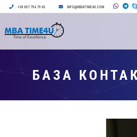
+38 057 754 79 65
INFO@MBATIME4U.COM
БАЗА КОНТА