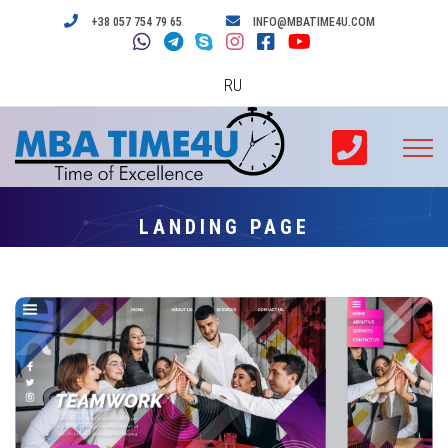
+38 057 754 79 65
INFO@MBATIME4U.COM
RU
LANDING PAGE