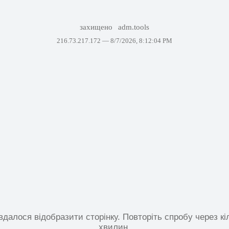
захищено
adm.tools
216.73.217.172 —
8/7/2026, 8:12:04 PM
вдалося відобразити сторінку. Повторіть спробу через кі
хвилин.