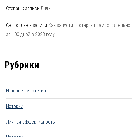
Степан
к записи
Лиды
Святослав
к записи
Как запустить стартап самостоятельно
за 100 дней в 2023 году
Рубрики
Интернет маркетинг
Истории
Личная эффективность