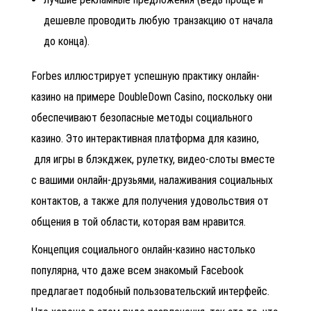
дешевле проводить любую транзакцию от начала
до конца).
Forbes иллюстрирует успешную практику онлайн-
казино на примере DoubleDown Casino, поскольку они
обеспечивают безопасные методы социального
казино. Это интерактивная
платформа для казино,
для игры в блэкджек, рулетку, видео-слоты вместе
с вашими онлайн-друзьями, налаживания социальных
контактов, а также для получения удовольствия от
общения в той области, которая вам нравится.
Концепция социального онлайн-казино настолько
популярна, что даже всем знакомый Facebook
предлагает подобный пользовательский интерфейс.