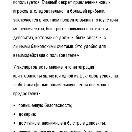
используется. Главный секрет привлечения новых
игроков а, следовательно, и большей прибыли,
заключается в честном проценте выплат, отсутствии
мошенничества, быстрых анонимных платежах и
депозитах, которые не должны быть связаны с
личными банковскими счетами. Это удобно для
взаимодействия с пользователем.
У экспертов есть мнение, что интеграция
криптовалюты является одной из факторов успеха на
любой платформе онлайн-казино, если она может
предоставить:
повышенную безопасность;
доверие;
доступные, анонимные и быстрые депозиты;
лучшие рекламные предложения (ведь проще и