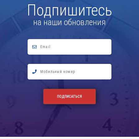
Подпишитесь
на наши обновления