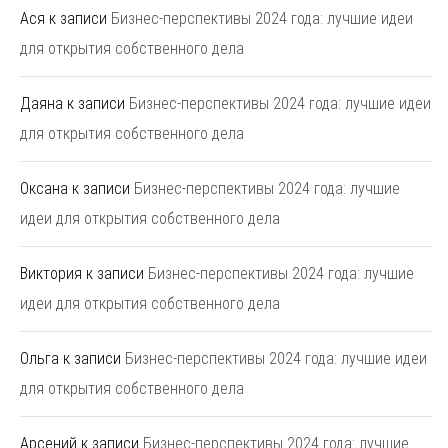
Ася
к записи
Бизнес-перспективы 2024 года: лучшие идеи
для открытия собственного дела
Даяна
к записи
Бизнес-перспективы 2024 года: лучшие идеи
для открытия собственного дела
Оксана
к записи
Бизнес-перспективы 2024 года: лучшие
идеи для открытия собственного дела
Виктория
к записи
Бизнес-перспективы 2024 года: лучшие
идеи для открытия собственного дела
Ольга
к записи
Бизнес-перспективы 2024 года: лучшие идеи
для открытия собственного дела
Арсений
к записи
Бизнес-перспективы 2024 года: лучшие