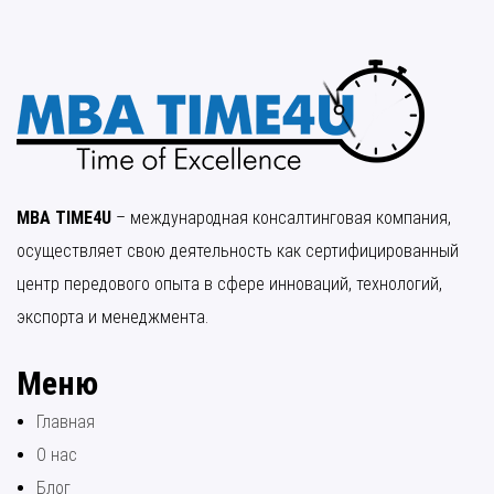
MBA TIME4U
– международная консалтинговая компания,
осуществляет свою деятельность как сертифицированный
центр передового опыта в сфере инноваций, технологий,
экспорта и менеджмента.
Меню
Главная
О нас
Блог