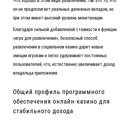
Что хорошо в этом виде развлечения, так это то, что
он не предполагает реальных денежных вкладов, но
при этом имеет высокий уровень монетизации.
Благодаря сильной добавленной стоимости и функции
«игра для развлечения», безопасный способ
развлечения в социальном казино дарит новые
эмоции игрокам и легко удерживает постоянных
пользователей, что, естественно увеличивает доход
владельца приложения.
Общий профиль программного
обеспечения онлайн-казино для
стабильного дохода