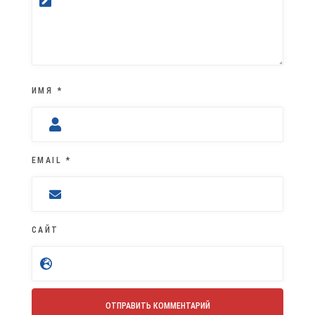
ИМЯ
*
EMAIL
*
САЙТ