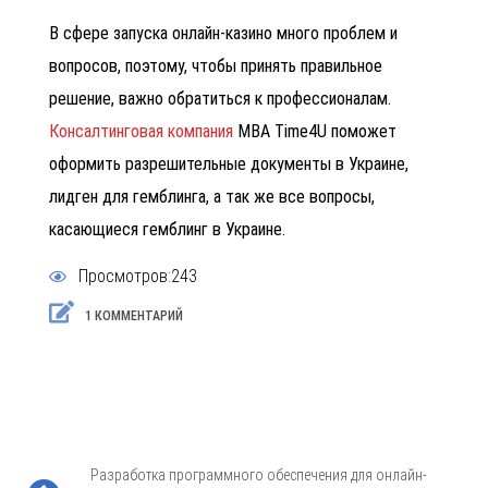
В сфере запуска онлайн-казино много проблем и
вопросов, поэтому, чтобы принять правильное
решение, важно обратиться к профессионалам.
Консалтинговая компания
MBA Time4U
поможет
оформить
разрешительные документы в Украине,
лидген для гемблинга,
а так же все вопросы,
касающиеся
гемблинг в Украине.
Просмотров:243
1 КОММЕНТАРИЙ
Разработка программного обеспечения для онлайн-