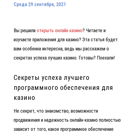
Среда 29 сентября, 2021
Вы решили
открыть онлайн казино
?
Читаете и
изучаете
приложения для казино?
Эта статья будет
вам особенна интересна, ведь мы расскажем о
секретах успеха лучших казино. Готовы? Поехали!
Секреты успеха лучшего
программного обеспечения для
казино
Не секрет, что знакомство, возможности
продвижения и надежность онлайн-казино полностью
зависит от того, какое программное обеспечение