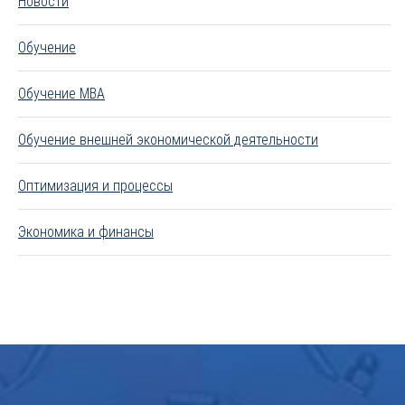
Новости
Обучение
Обучение MBA
Обучение внешней экономической деятельности
Оптимизация и процессы
Экономика и финансы