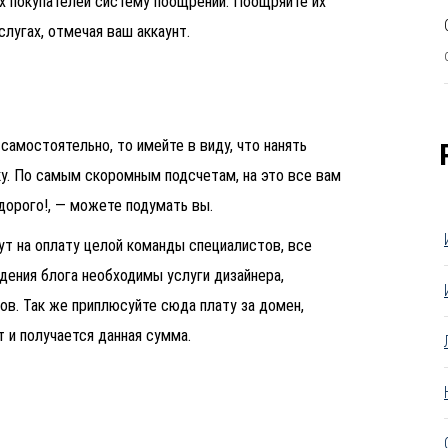
х покупателей систему поощрений. Поощряйте их
слугах, отмечая ваш аккаунт.
самостоятельно, то имейте в виду, что нанять
у. По самым скоромным подсчетам, на это все вам
дорого!, — можете подумать вы.
дут на оплату целой команды специалистов, все
дения блога необходимы услуги дизайнера,
ов. Так же приплюсуйте сюда плату за домен,
т и получается данная сумма.