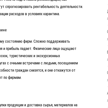
гут спрогнозировать рентабельность деятельности.
ации расходов в условиях карантина.
аине
ому состоянию фирм. Сложно поддерживать
ния и прибыль падает. Физические лица ощущают
озок, туристических и экскурсионных
лугах с очными встречами с людьми, посещением
обности граждан снизятся, и они откажутся от
ит по фирмам.
упки продукции и доставка сырья, материалов на