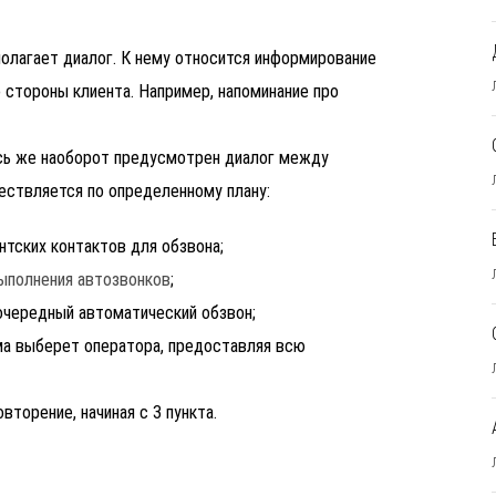
полагает диалог. К нему относится информирование
 стороны клиента. Например, напоминание про
сь же наоборот предусмотрен диалог между
ествляется по определенному плану:
тских контактов для обзвона;
ыполнения автозвонков
;
очередный автоматический обзвон;
ма выберет оператора, предоставляя всю
вторение, начиная с 3 пункта.