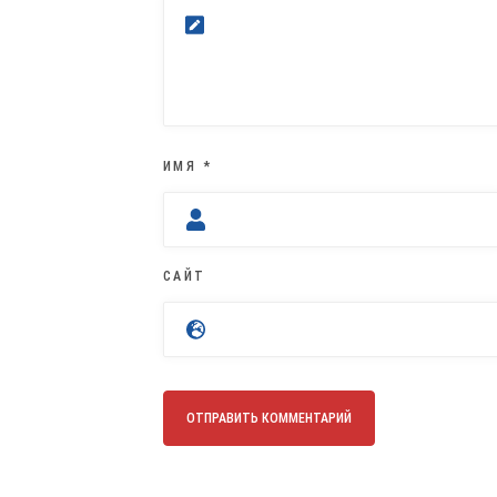
ИМЯ
*
САЙТ